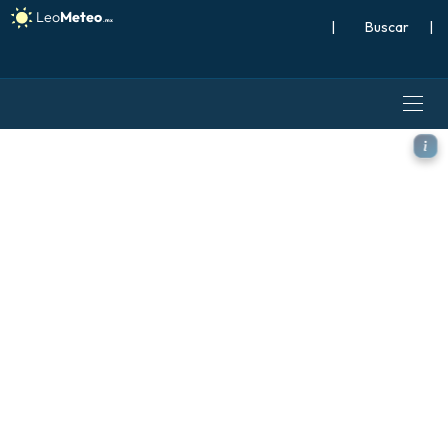
|
Buscar
|
ICON modelo - Turquía, Pres