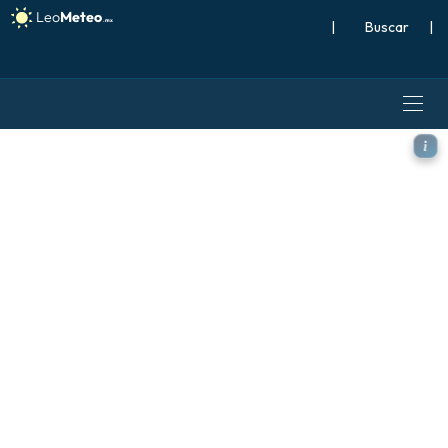
|
Buscar
|
GFS modelo - Escandinavia,