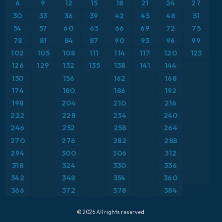
6
9
12
15
18
21
24
27
ICON Alemania 2 km
Caribe
30
33
36
39
42
45
48
51
Anomalía de temperatura a 850 hPa
54
57
60
63
66
69
72
75
Escandinavia
CAPE
78
81
84
87
90
93
96
99
102
105
108
111
114
117
120
123
España
Precipitación, nubes y presión
126
129
132
135
138
141
144
150
156
162
168
Estados Unidos
Presión
174
180
186
192
198
204
210
216
Europa
Profundidad de nieve
222
228
234
240
246
252
258
264
Francia
Punto de rocío a 2 m
270
276
282
288
Grecia
294
300
306
312
Ráfagas de Viento Máximas
318
324
330
336
Islandia
Ráfagas de viento
342
348
354
360
366
372
378
384
Italia
Temperatura a 2 m
© 2026 All rights reserved.
Japón
Temperatura a 500 hPa