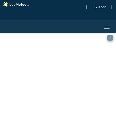
|
Buscar
|
ECMWF AIFS 0.25° [IA] mode