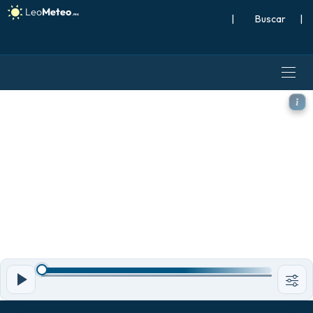
|
Buscar
|
GFS modelo - Islandia, Ráf