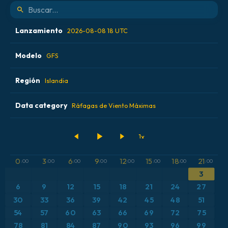
Lanzamiento
2026-08-08 18 UTC
Modelo
2026-08-08 00 UTC
GFS
2026-08-08 06 UTC
Región
ALADIN CZ 2.3 km
Islandia
2026-08-08 12 UTC
ECMWF AIFS 0.25° [IA]
Data category
Alemania
Ráfagas de Viento Máximas
2026-08-08 18 UTC
ECMWF IFS 0.25°
Argentina
Acumulación de precipitación
GFS
Austria
Altura geopotencial a 500 hPa
0
3
6
9
12
15
18
21
:00
:00
:00
:00
:00
:00
:00
:00
3
ICON
Brasil
Anomalía de temperatura a 2 m
6
9
12
15
18
21
24
27
ICON Alemania 2 km
Caribe
30
33
36
39
42
45
48
51
Anomalía de temperatura a 850 hPa
54
57
60
63
66
69
72
75
Escandinavia
CAPE
78
81
84
87
90
93
96
99