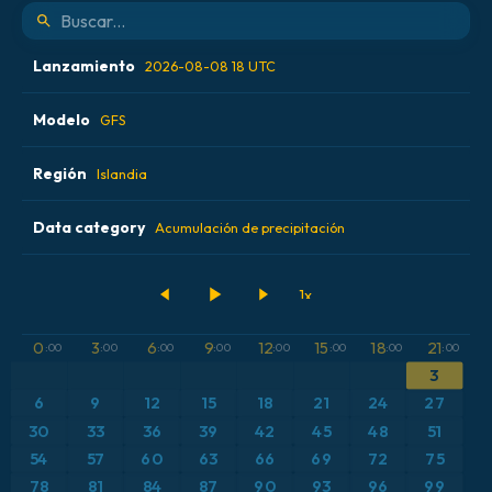
Lanzamiento
2026-08-08 18 UTC
Modelo
2026-08-08 00 UTC
GFS
2026-08-08 06 UTC
Región
ALADIN CZ 2.3 km
Islandia
2026-08-08 12 UTC
ECMWF AIFS 0.25° [IA]
Data category
Alemania
Acumulación de precipitación
2026-08-08 18 UTC
ECMWF IFS 0.25°
Argentina
Acumulación de precipitación
GFS
Austria
Altura geopotencial a 500 hPa
0
3
6
9
12
15
18
21
:00
:00
:00
:00
:00
:00
:00
:00
3
ICON
Brasil
Anomalía de temperatura a 2 m
6
9
12
15
18
21
24
27
ICON Alemania 2 km
Caribe
30
33
36
39
42
45
48
51
Anomalía de temperatura a 850 hPa
54
57
60
63
66
69
72
75
Escandinavia
CAPE
78
81
84
87
90
93
96
99