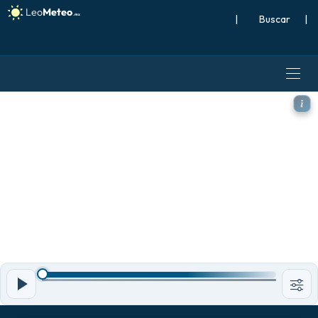
|
Buscar
|
GFS modelo - Islandia, Acum