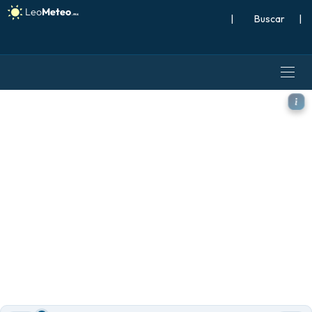
|
Buscar
|
GFS modelo - Europa, Ráfa