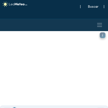
|
Buscar
|
GFS modelo - Europa, CAPE