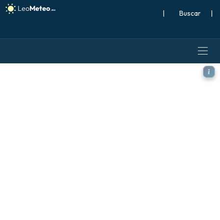
|
Buscar
|
GFS modelo - Norte Atlánti