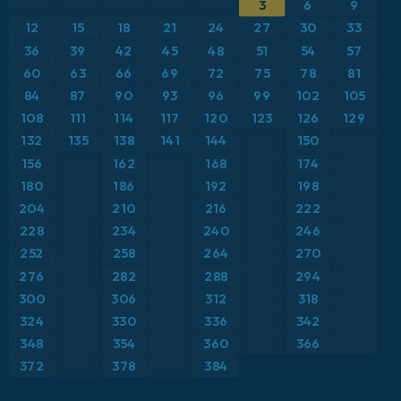
3
6
9
ICON
Brasil
Anomalía de temperatura a 2 m
12
15
18
21
24
27
30
33
ICON Alemania 2 km
Caribe
36
39
42
45
48
51
54
57
Anomalía de temperatura a 850 hPa
60
63
66
69
72
75
78
81
Escandinavia
CAPE
84
87
90
93
96
99
102
105
108
111
114
117
120
123
126
129
España
Precipitación, nubes y presión
132
135
138
141
144
150
156
162
168
174
Estados Unidos
Presión
180
186
192
198
204
210
216
222
Europa
Profundidad de nieve
228
234
240
246
252
258
264
270
Francia
Punto de rocío a 2 m
276
282
288
294
Grecia
300
306
312
318
Ráfagas de Viento Máximas
324
330
336
342
Islandia
Ráfagas de viento
348
354
360
366
372
378
384
Italia
Temperatura a 2 m