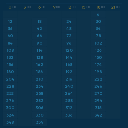
GFS
Austria
Altura geopotencial a 500 hPa
0
3
6
9
12
15
18
21
:00
:00
:00
:00
:00
:00
:00
:00
ICON
6
Brasil
Anomalía de temperatura a 2 m
12
18
24
30
ICON Alemania 2 km
Caribe
36
42
48
54
Anomalía de temperatura a 850 hPa
60
66
72
78
Escandinavia
Precipitación, nubes y presión
84
90
96
102
108
114
120
126
España
Presión
132
138
144
150
156
162
168
174
Estados Unidos
Punto de rocío a 2 m
180
186
192
198
204
210
216
222
Europa
Temperatura a 2 m
228
234
240
246
252
258
264
270
Francia
Temperatura a 500 hPa
276
282
288
294
Grecia
300
306
312
318
Temperatura a 850 hPa
324
330
336
342
Islandia
Viento a 10 m
348
354