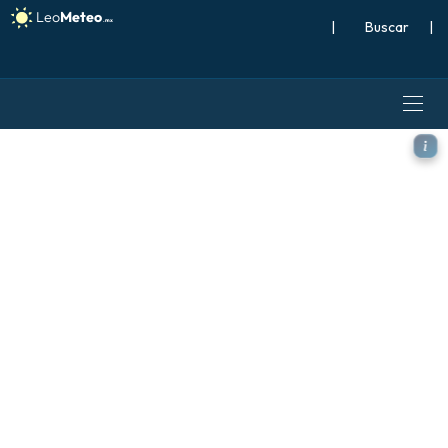
|
Buscar
|
ECMWF AIFS 0.25° [IA] mode