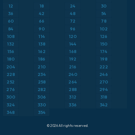
Anomalía de temperatura a 2 m
12
18
24
30
ICON Alemania 2 km
Caribe
36
42
48
54
Anomalía de temperatura a 850 hPa
60
66
72
78
Escandinavia
Precipitación, nubes y presión
84
90
96
102
108
114
120
126
España
Presión
132
138
144
150
156
162
168
174
Estados Unidos
Punto de rocío a 2 m
180
186
192
198
204
210
216
222
Europa
Temperatura a 2 m
228
234
240
246
252
258
264
270
Francia
Temperatura a 500 hPa
276
282
288
294
Grecia
300
306
312
318
Temperatura a 850 hPa
324
330
336
342
Islandia
Viento a 10 m
348
354
Italia
Viento a 300 hPa (corriente en chorro)
© 2026 All rights reserved.