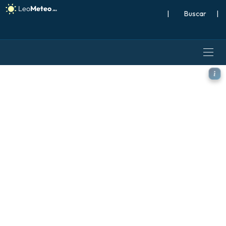
|
Buscar
|
ECMWF AIFS 0.25° [IA] mode