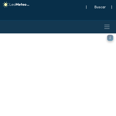
|
Buscar
|
ECMWF AIFS 0.25° [IA] mode