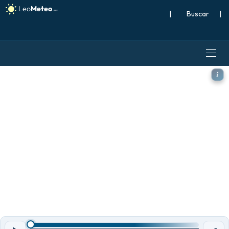
|
Buscar
|
ECMWF AIFS 0.25° [IA] mode