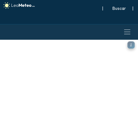
|
Buscar
|
ECMWF AIFS 0.25° [IA] mode