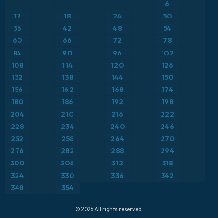
ICON
6
Brasil
Anomalía de temperatura a 2 m
12
18
24
30
ICON Alemania 2 km
Caribe
36
42
48
54
Anomalía de temperatura a 850 hPa
60
66
72
78
Escandinavia
Precipitación, nubes y presión
84
90
96
102
108
114
120
126
España
Presión
132
138
144
150
156
162
168
174
Estados Unidos
Punto de rocío a 2 m
180
186
192
198
204
210
216
222
Europa
Temperatura a 2 m
228
234
240
246
252
258
264
270
Francia
Temperatura a 500 hPa
276
282
288
294
Grecia
300
306
312
318
Temperatura a 850 hPa
324
330
336
342
Islandia
Viento a 10 m
348
354
Italia
Viento a 300 hPa (corriente en chorro)
© 2026 All rights reserved.