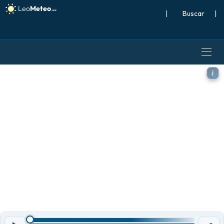
|
Buscar
|
ECMWF IFS 0.25° modelo - 