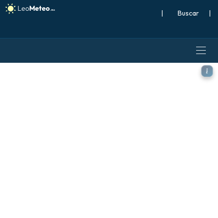
|
Buscar
|
ECMWF AIFS 0.25° [IA] model