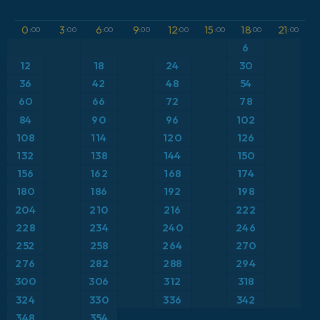
GFS
Austria
Altura geopotencial a 500 hPa
0
3
6
9
12
15
18
21
:00
:00
:00
:00
:00
:00
:00
:00
ICON
6
Brasil
Anomalía de temperatura a 2 m
12
18
24
30
ICON Alemania 2 km
Caribe
36
42
48
54
Anomalía de temperatura a 850 hPa
60
66
72
78
Escandinavia
Precipitación, nubes y presión
84
90
96
102
108
114
120
126
España
Presión
132
138
144
150
156
162
168
174
Estados Unidos
Punto de rocío a 2 m
180
186
192
198
204
210
216
222
Europa
Temperatura a 2 m
228
234
240
246
252
258
264
270
Francia
Temperatura a 500 hPa
276
282
288
294
Grecia
300
306
312
318
Temperatura a 850 hPa
324
330
336
342
Islandia
Viento a 10 m
348
354