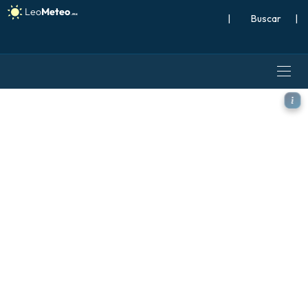
|
Buscar
|
ICON modelo - España, Tem