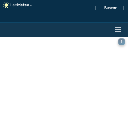
|
Buscar
|
ICON modelo - Escandinavia,