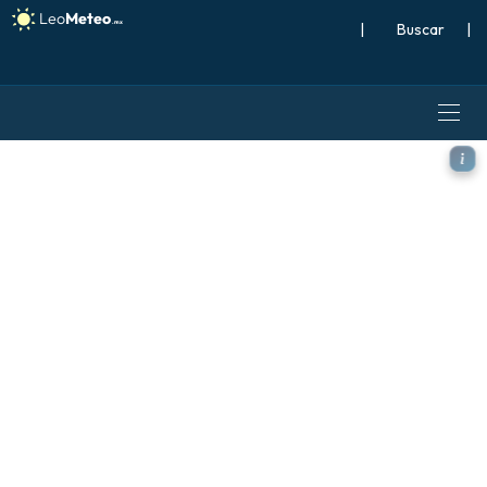
|
Buscar
|
ICON modelo - Japón, Vient