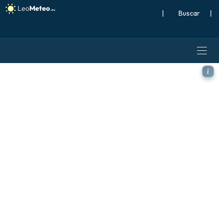
|
Buscar
|
ICON modelo - Japón, Ráfa