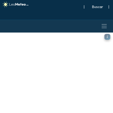
|
Buscar
|
ICON modelo - Islandia, Vien