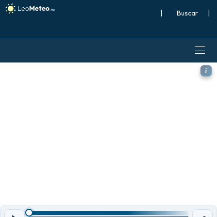
|
Buscar
|
ICON modelo - Estados Unido