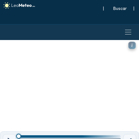
|
Buscar
|
ICON modelo - Estados Unid