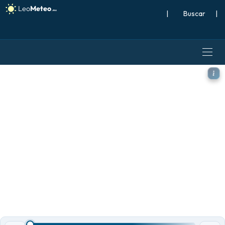
|
Buscar
|
ICON modelo - Suiza, Precipi