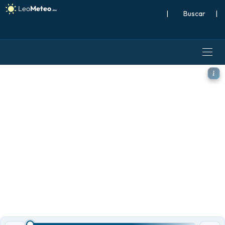
|
Buscar
|
ICON modelo - México, Punto