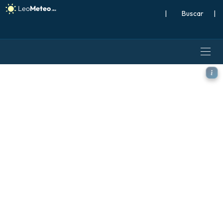
|
Buscar
|
ICON modelo - Reino Unido, 