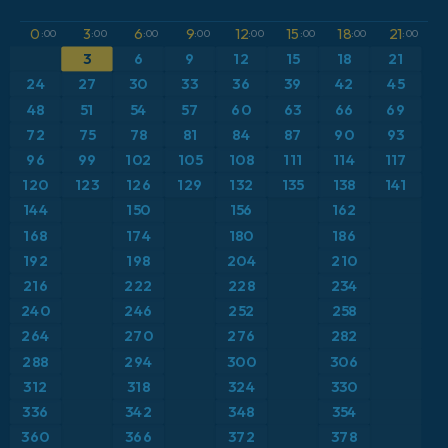
GFS
Austria
Altura geopotencial a 500 hPa
0
3
6
9
12
15
18
21
:00
:00
:00
:00
:00
:00
:00
:00
3
6
9
12
15
18
21
ICON
Brasil
Anomalía de temperatura a 2 m
24
27
30
33
36
39
42
45
ICON Alemania 2 km
Caribe
48
51
54
57
60
63
66
69
Anomalía de temperatura a 850 hPa
72
75
78
81
84
87
90
93
Escandinavia
CAPE
96
99
102
105
108
111
114
117
120
123
126
129
132
135
138
141
España
Precipitación, nubes y presión
144
150
156
162
168
174
180
186
Estados Unidos
Presión
192
198
204
210
216
222
228
234
Europa
Profundidad de nieve
240
246
252
258
264
270
276
282
Francia
Punto de rocío a 2 m
288
294
300
306
Grecia
312
318
324
330
Ráfagas de Viento Máximas
336
342
348
354
Islandia
Ráfagas de viento
360
366
372
378