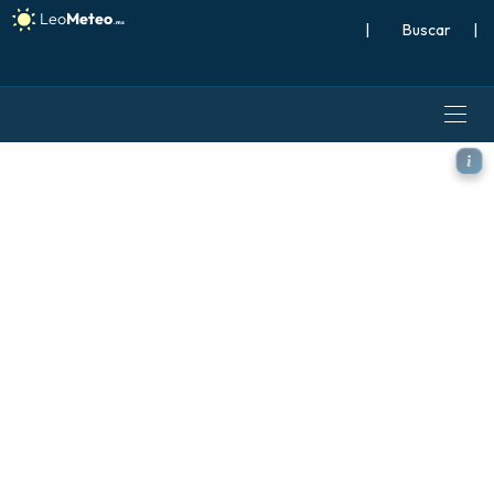
|
Buscar
|
GFS modelo - Italia, Anomal