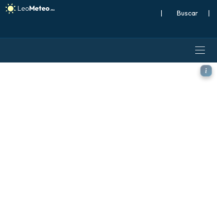
|
Buscar
|
ICON modelo - Polonia, Ano