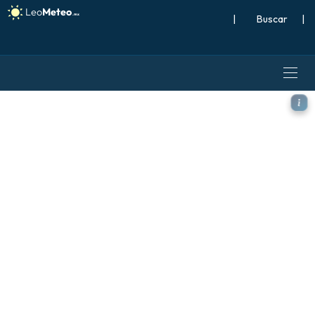
|
Buscar
|
ICON modelo - Brasil, Anom