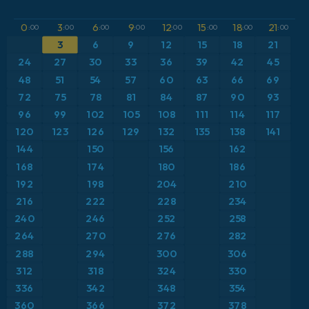
GFS
Austria
Altura geopotencial a 500 hPa
0
3
6
9
12
15
18
21
:00
:00
:00
:00
:00
:00
:00
:00
3
6
9
12
15
18
21
ICON
Brasil
Anomalía de temperatura a 2 m
24
27
30
33
36
39
42
45
ICON Alemania 2 km
Caribe
48
51
54
57
60
63
66
69
Anomalía de temperatura a 850 hPa
72
75
78
81
84
87
90
93
Escandinavia
CAPE
96
99
102
105
108
111
114
117
120
123
126
129
132
135
138
141
España
Precipitación, nubes y presión
144
150
156
162
168
174
180
186
Estados Unidos
Presión
192
198
204
210
216
222
228
234
Europa
Profundidad de nieve
240
246
252
258
264
270
276
282
Francia
Punto de rocío a 2 m
288
294
300
306
Grecia
312
318
324
330
Ráfagas de Viento Máximas
336
342
348
354
Islandia
Ráfagas de viento
360
366
372
378