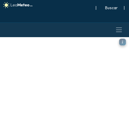
|
Buscar
|
ALADIN CZ 2.3 km modelo -