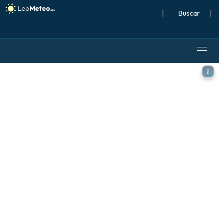
|
Buscar
|
ALADIN CZ 2.3 km modelo - A