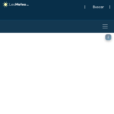
|
Buscar
|
ALADIN CZ 2.3 km modelo - A