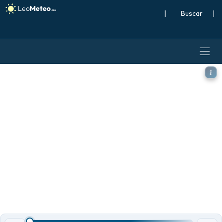
|
Buscar
|
ALADIN CZ 2.3 km modelo -