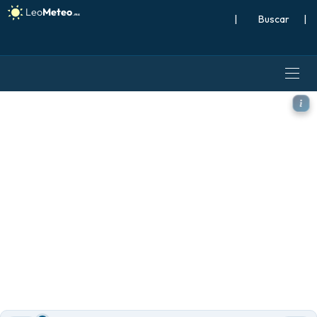
|
Buscar
|
ICON modelo - Europa, Acum