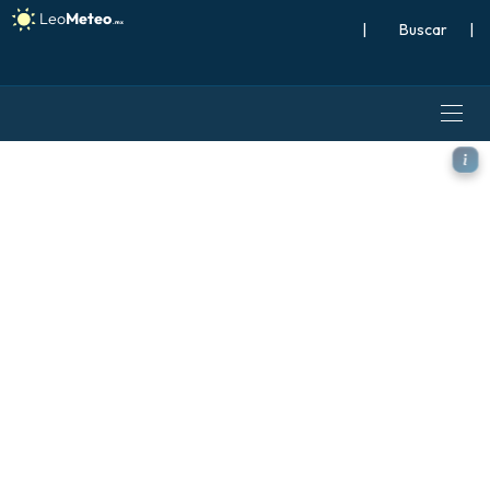
|
Buscar
|
ICON Alemania 2 km modelo -