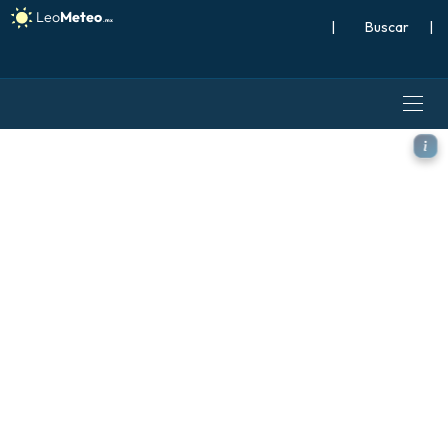
|
Buscar
|
ICON Alemania 2 km modelo -