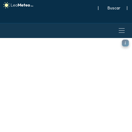
|
Buscar
|
ICON Alemania 2 km modelo 