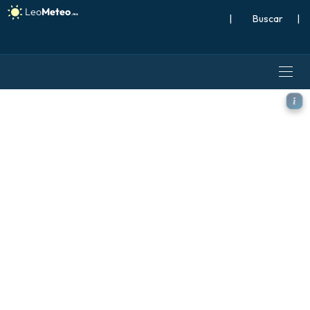
|
Buscar
|
ICON Alemania 2 km modelo 