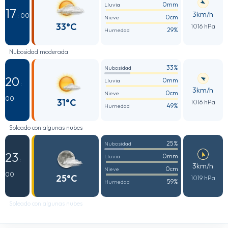
0mm
Lluvia
17
3km/h
: 00
0cm
Nieve
33°C
1016 hPa
29%
Humedad
Nubosidad moderada
33%
Nubosidad
20
0mm
Lluvia
:
3km/h
0cm
Nieve
00
31°C
1016 hPa
49%
Humedad
Soleado con algunas nubes
25%
Nubosidad
23
0mm
Lluvia
:
3km/h
0cm
Nieve
00
25°C
1019 hPa
59%
Humedad
Soleado con algunas nubes