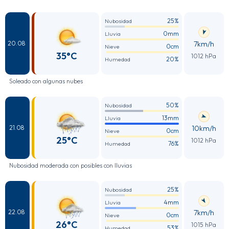
25%
Nubosidad
0mm
Lluvia
7km/h
20.08
0cm
Nieve
35°C
1012 hPa
20%
Humedad
Soleado con algunas nubes
50%
Nubosidad
13mm
Lluvia
10km/h
21.08
0cm
Nieve
25°C
1012 hPa
76%
Humedad
Nubosidad moderada con posibles con lluvias
25%
Nubosidad
4mm
Lluvia
7km/h
22.08
0cm
Nieve
26°C
1015 hPa
53%
Humedad