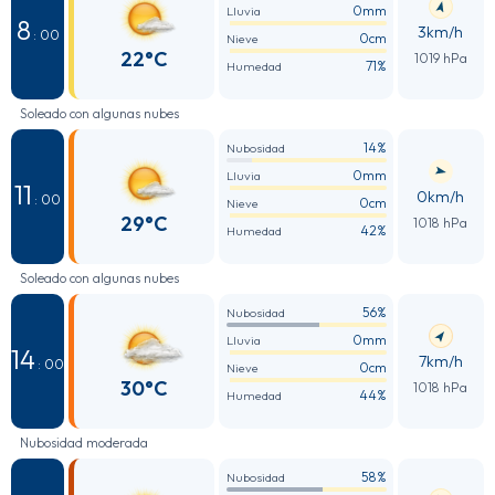
0mm
Lluvia
8
3km/h
: 00
0cm
Nieve
22°C
1019 hPa
71%
Humedad
Soleado con algunas nubes
14%
Nubosidad
0mm
Lluvia
11
0km/h
: 00
0cm
Nieve
29°C
1018 hPa
42%
Humedad
Soleado con algunas nubes
56%
Nubosidad
0mm
Lluvia
14
7km/h
: 00
0cm
Nieve
30°C
1018 hPa
44%
Humedad
Nubosidad moderada
58%
Nubosidad