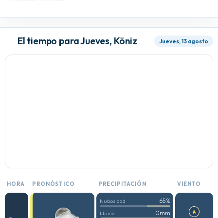
El tiempo para Jueves, Köniz
Jueves, 13 agosto
HORA
PRONÓSTICO
PRECIPITACIÓN
VIENTO
65%
Nubosidad
0mm
Lluvia