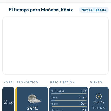
El tiempo para Mañana, Köniz
Martes, 11 agosto
HORA
PRONÓSTICO
PRECIPITACIÓN
VIENTO
27%
Nubosidad
<1mm
Lluvia
2
3km/h
: 00
0cm
Nieve
24°C
1020 hPa
76%
Humedad