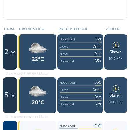
HORA
PRONÓSTICO
PRECIPITACIÓN
VIENTO
93%
Nubosidad
0mm
Lluvia
2
3km/h
: 00
0cm
Nieve
22°C
1019 hPa
83%
Humedad
Cielo mayormente nublado
83%
Nubosidad
0mm
Lluvia
5
3km/h
: 00
0cm
Nieve
20°C
1018 hPa
77%
Humedad
Cielo mayormente nublado
43%
Nubosidad