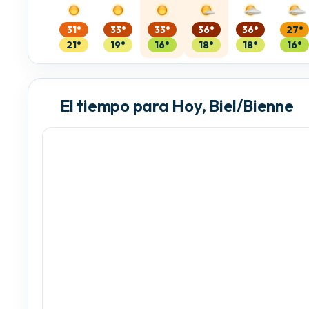
31°
33°
33°
36°
36°
27°
21°
19°
16°
18°
18°
16°
El tiempo para Hoy, Biel/Bienne