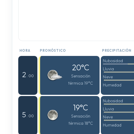
HORA
PRONÓSTICO
PRECIPITACIÓN
Nubosidad
20°C
Lluvia
2
Sensación
: 00
Nieve
térmica 19°C
Humedad
Nubosidad
19°C
Lluvia
5
Sensación
: 00
Nieve
térmica 18°C
Humedad