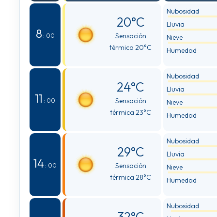
Nubosidad
20°C
Lluvia
8
Sensación
: 00
Nieve
térmica 20°C
Humedad
Nubosidad
24°C
Lluvia
11
Sensación
: 00
Nieve
térmica 23°C
Humedad
Nubosidad
29°C
Lluvia
14
Sensación
: 00
Nieve
térmica 28°C
Humedad
Nubosidad
32°C