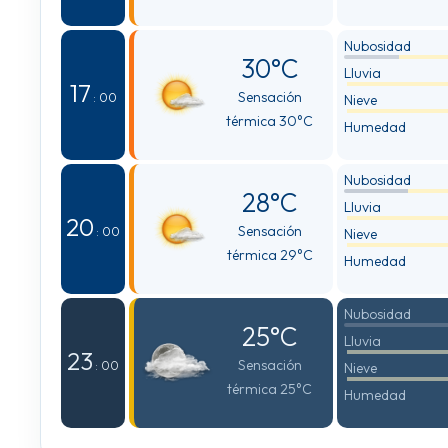
Nubosidad
30°C
Lluvia
17
Sensación
: 00
Nieve
térmica 30°C
Humedad
Nubosidad
28°C
Lluvia
20
Sensación
: 00
Nieve
térmica 29°C
Humedad
Nubosidad
25°C
Lluvia
23
Sensación
: 00
Nieve
térmica 25°C
Humedad