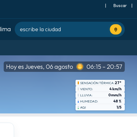
|
Buscar
|
clima
Usa tu ubic
Hoy es Jueves, 06 agosto
06:15 – 20:57
27°
SENSACIÓN TÉRMICA:
4 km/h
VIENTO:
0mm/h
LLUVIA:
48 %
HUMEDAD:
1/5
AQI
mié
8-19