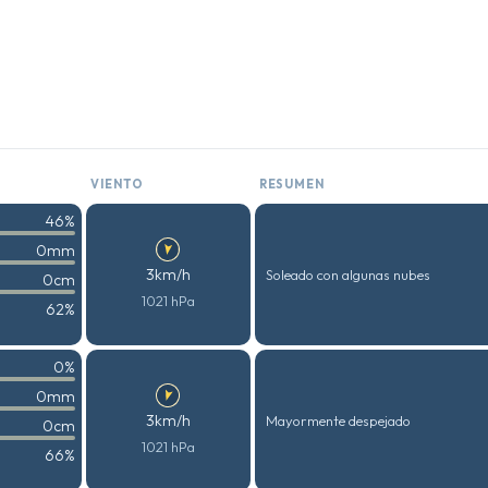
VIENTO
RESUMEN
46%
0mm
3km/h
Soleado con algunas nubes
0cm
1021 hPa
62%
0%
0mm
3km/h
Mayormente despejado
0cm
1021 hPa
66%