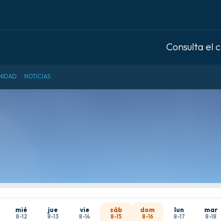
Consulta el 
NIDAD
NOTICIAS
mié
jue
vie
sáb
dom
lun
mar
8-12
8-13
8-14
8-15
8-16
8-17
8-18