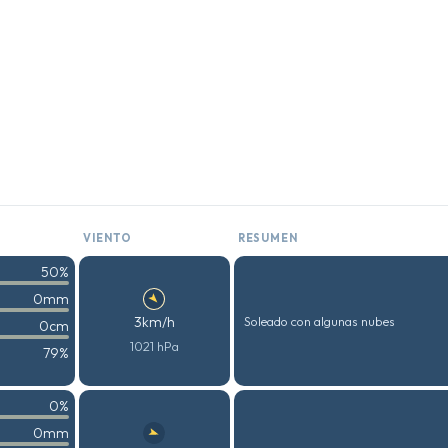
VIENTO
RESUMEN
50%
0mm
3km/h
Soleado con algunas nubes
0cm
1021 hPa
79%
0%
0mm