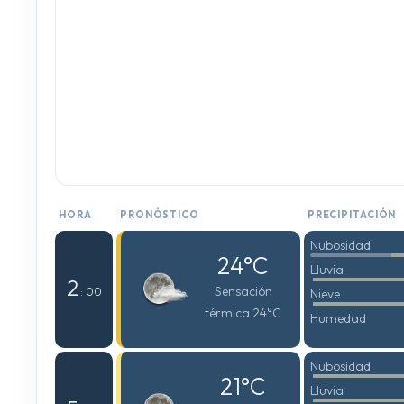
HORA
PRONÓSTICO
PRECIPITACIÓN
Nubosidad
24°C
Lluvia
2
Sensación
: 00
Nieve
térmica 24°C
Humedad
Nubosidad
21°C
Lluvia