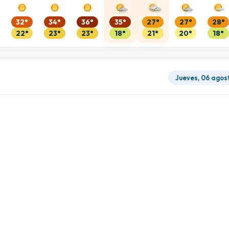
32°
34°
36°
35°
27°
27°
28°
22°
23°
23°
18°
21°
20°
18°
Jueves, 06 agos