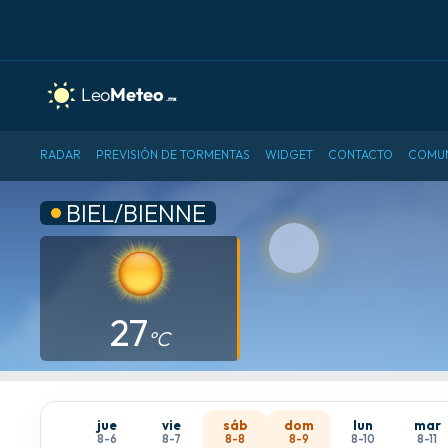
RADAR
PREVISIÓN DE TORMENTAS
WIDGET
CONTACTO
COMU
BIEL/BIENNE
27
°C
jue
vie
sáb
dom
lun
mar
8-6
8-7
8-8
8-9
8-10
8-11