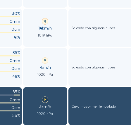
30%
0mm
14km/h
Soleado con algunas nubes
0cm
1019 hPa
41%
35%
0mm
7km/h
Soleado con algunas nubes
0cm
1020 hPa
48%
85%
0mm
3km/h
Cielo mayormente nublado
0cm
1020 hPa
56%