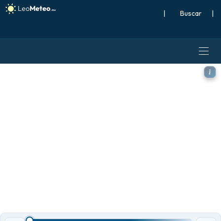
|
Buscar
|
ICON Alemania 2 km modelo 