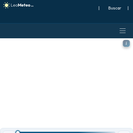
|
Buscar
|
ECMWF AIFS 0.25° [IA] mode