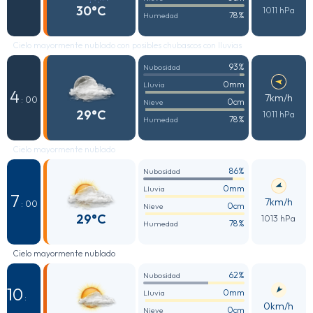
30°C
1011 hPa
78%
Humedad
Cielo mayormente nublado con posibles chubascos con lluvias
93%
Nubosidad
0mm
Lluvia
4
7km/h
: 00
0cm
Nieve
29°C
1011 hPa
78%
Humedad
Cielo mayormente nublado
86%
Nubosidad
0mm
Lluvia
7
7km/h
: 00
0cm
Nieve
29°C
1013 hPa
78%
Humedad
Cielo mayormente nublado
62%
Nubosidad
10
0mm
Lluvia
:
0km/h
0cm
Nieve