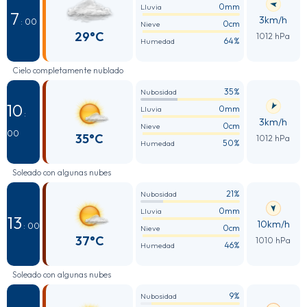
0mm
Lluvia
7
3km/h
: 00
0cm
Nieve
29°C
1012 hPa
64%
Humedad
Cielo completamente nublado
35%
Nubosidad
10
0mm
Lluvia
:
3km/h
0cm
Nieve
00
35°C
1012 hPa
50%
Humedad
Soleado con algunas nubes
21%
Nubosidad
0mm
Lluvia
13
10km/h
: 00
0cm
Nieve
37°C
1010 hPa
46%
Humedad
Soleado con algunas nubes
9%
Nubosidad