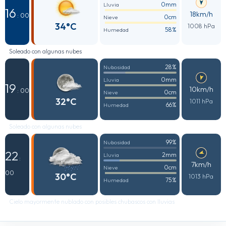
0mm
Lluvia
16
18km/h
: 00
0cm
Nieve
34°C
1008 hPa
58%
Humedad
Soleado con algunas nubes
28%
Nubosidad
0mm
Lluvia
19
10km/h
: 00
0cm
Nieve
32°C
1011 hPa
66%
Humedad
Soleado con algunas nubes
99%
Nubosidad
22
2mm
Lluvia
:
7km/h
0cm
Nieve
00
30°C
1013 hPa
75%
Humedad
Cielo mayormente nublado con posibles chubascos con lluvias