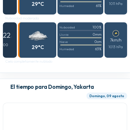
29°C
1011 hPa
61%
Humedad
Nubosidad moderada
100%
Nubosidad
22
0mm
Lluvia
:
7km/h
0cm
Nieve
00
29°C
1013 hPa
63%
Humedad
Cielo completamente nublado
El tiempo para Domingo, Yakarta
Domingo, 09 agosto