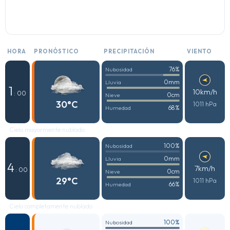
HORA
PRONÓSTICO
PRECIPITACIÓN
VIENTO
76%
Nubosidad
0mm
Lluvia
1
10km/h
: 00
0cm
Nieve
30°C
1011 hPa
68%
Humedad
Cielo mayormente nublado
100%
Nubosidad
0mm
Lluvia
4
7km/h
: 00
0cm
Nieve
29°C
1011 hPa
66%
Humedad
Cielo completamente nublado
100%
Nubosidad