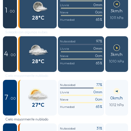
0mm
Lluvia
1
3km/h
: 00
0cm
Nieve
28°C
1011 hPa
65%
Humedad
Soleado con algunas nubes
97%
Nubosidad
0mm
Lluvia
4
3km/h
: 00
0cm
Nieve
28°C
1010 hPa
65%
Humedad
Cielo mayormente nublado
77%
Nubosidad
0mm
Lluvia
7
0km/h
: 00
0cm
Nieve
27°C
1012 hPa
65%
Humedad
Cielo mayormente nublado
31%
Nubosidad