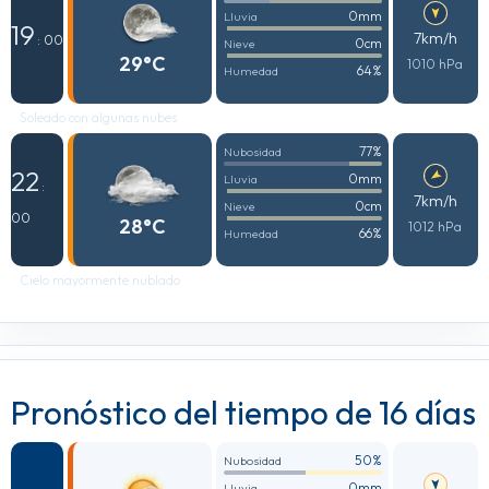
0mm
Lluvia
19
7km/h
: 00
0cm
Nieve
29°C
1010 hPa
64%
Humedad
Soleado con algunas nubes
77%
Nubosidad
22
0mm
Lluvia
:
7km/h
0cm
Nieve
00
28°C
1012 hPa
66%
Humedad
Cielo mayormente nublado
Pronóstico del tiempo de 16 días
50%
Nubosidad
0mm
Lluvia