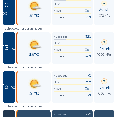
10
0mm
Lluvia
:
3km/h
0cm
Nieve
00
31°C
1012 hPa
52%
Humedad
Soleado con algunas nubes
32%
Nubosidad
0mm
Lluvia
13
14km/h
: 00
0cm
Nieve
33°C
1009 hPa
46%
Humedad
Soleado con algunas nubes
7%
Nubosidad
0mm
Lluvia
16
18km/h
: 00
0cm
Nieve
31°C
1008 hPa
57%
Humedad
Soleado con algunas nubes
27%
Nubosidad