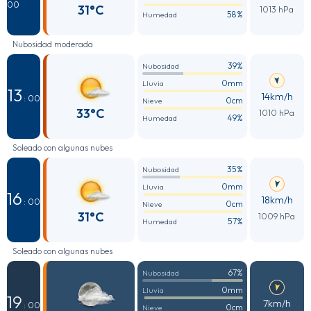
00
31°C
1013 hPa
58%
Humedad
Nubosidad moderada
39%
Nubosidad
0mm
Lluvia
13
14km/h
: 00
0cm
Nieve
33°C
1010 hPa
49%
Humedad
Soleado con algunas nubes
35%
Nubosidad
0mm
Lluvia
16
18km/h
: 00
0cm
Nieve
31°C
1009 hPa
57%
Humedad
Soleado con algunas nubes
67%
Nubosidad
0mm
Lluvia
19
7km/h
: 00
0cm
Nieve