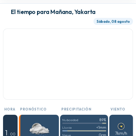
El tiempo para Mañana, Yakarta
Sábado, 08 agosto
HORA
PRONÓSTICO
PRECIPITACIÓN
VIENTO
89%
Nubosidad
<1mm
Lluvia
1
7km/h
: 00
0cm
Nieve