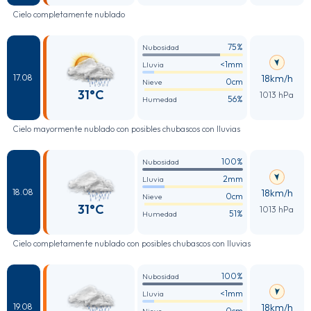
Cielo completamente nublado
75%
Nubosidad
<1mm
Lluvia
18km/h
17.08
0cm
Nieve
31°C
1013 hPa
56%
Humedad
Cielo mayormente nublado con posibles chubascos con lluvias
100%
Nubosidad
2mm
Lluvia
18km/h
18.08
0cm
Nieve
31°C
1013 hPa
51%
Humedad
Cielo completamente nublado con posibles chubascos con lluvias
100%
Nubosidad
<1mm
Lluvia
18km/h
19.08
0cm