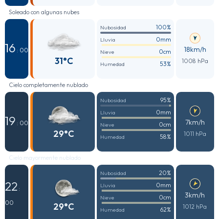
Soleado con algunas nubes
100%
Nubosidad
0mm
Lluvia
16
18km/h
: 00
0cm
Nieve
31°C
1008 hPa
53%
Humedad
Cielo completamente nublado
95%
Nubosidad
0mm
Lluvia
19
7km/h
: 00
0cm
Nieve
29°C
1011 hPa
58%
Humedad
Cielo mayormente nublado
20%
Nubosidad
22
0mm
Lluvia
:
3km/h
0cm
Nieve
00
29°C
1012 hPa
62%
Humedad