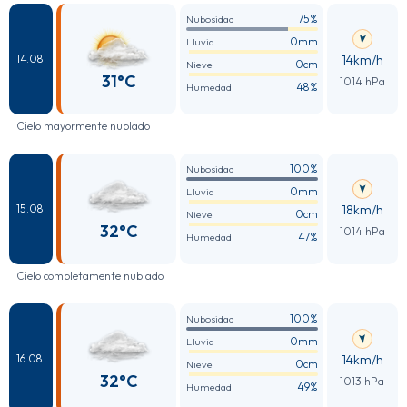
75%
Nubosidad
0mm
Lluvia
14km/h
14.08
0cm
Nieve
31°C
1014 hPa
48%
Humedad
Cielo mayormente nublado
100%
Nubosidad
0mm
Lluvia
18km/h
15.08
0cm
Nieve
32°C
1014 hPa
47%
Humedad
Cielo completamente nublado
100%
Nubosidad
0mm
Lluvia
14km/h
16.08
0cm
Nieve
32°C
1013 hPa
49%
Humedad