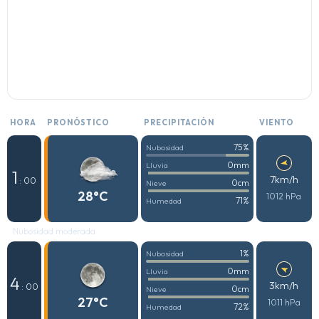
HORA
PRONÓSTICO
PRECIPITACIÓN
VIENTO
75%
Nubosidad
0mm
Lluvia
1
7km/h
: 00
0cm
Nieve
28°C
1012 hPa
71%
Humedad
Nubosidad moderada
1%
Nubosidad
0mm
Lluvia
4
3km/h
: 00
0cm
Nieve
27°C
1011 hPa
72%
Humedad