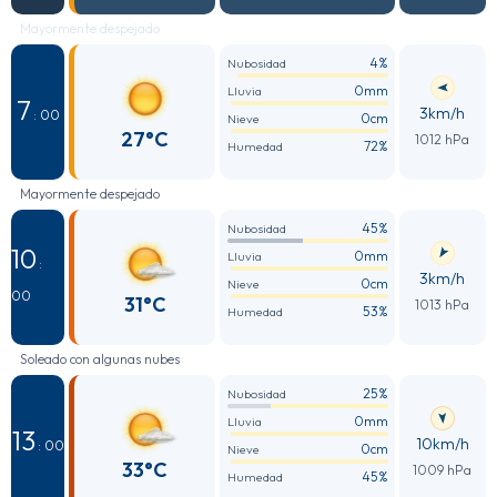
Mayormente despejado
4%
Nubosidad
0mm
Lluvia
7
3km/h
: 00
0cm
Nieve
27°C
1012 hPa
72%
Humedad
Mayormente despejado
45%
Nubosidad
10
0mm
Lluvia
:
3km/h
0cm
Nieve
00
31°C
1013 hPa
53%
Humedad
Soleado con algunas nubes
25%
Nubosidad
0mm
Lluvia
13
10km/h
: 00
0cm
Nieve
33°C
1009 hPa
45%
Humedad