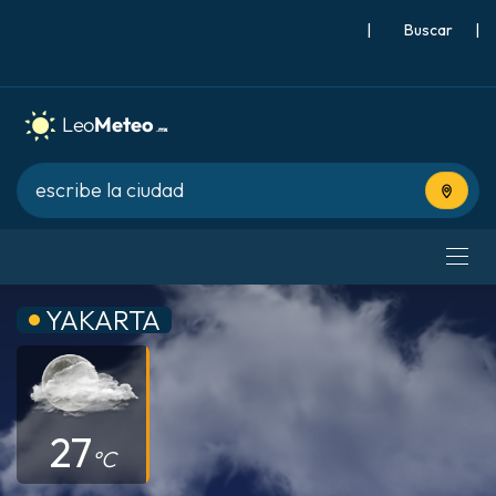
|
Buscar
|
Usa tu 
YAKARTA
27
°C