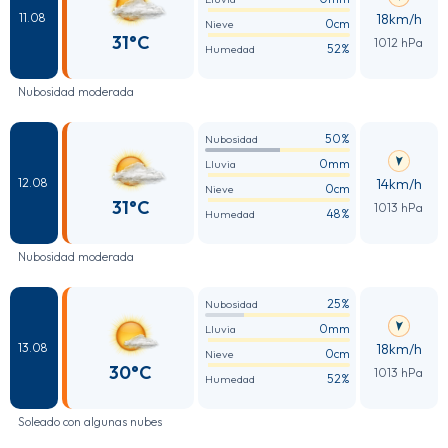
18km/h
11.08
0cm
Nieve
31°C
1012 hPa
52%
Humedad
Nubosidad moderada
50%
Nubosidad
0mm
Lluvia
14km/h
12.08
0cm
Nieve
31°C
1013 hPa
48%
Humedad
Nubosidad moderada
25%
Nubosidad
0mm
Lluvia
18km/h
13.08
0cm
Nieve
30°C
1013 hPa
52%
Humedad
Soleado con algunas nubes