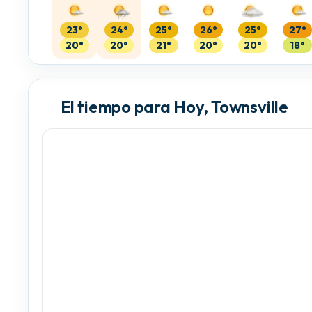
23°
24°
25°
26°
25°
27°
20°
20°
21°
20°
20°
18°
El tiempo para Hoy, Townsville