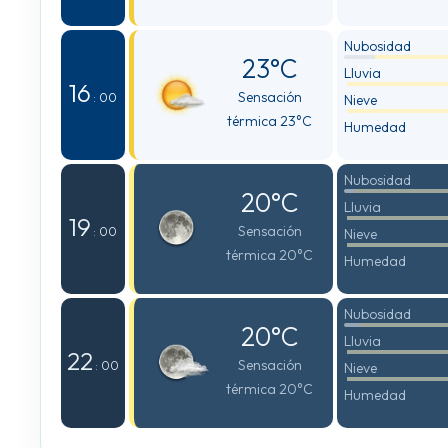
Nubosidad
23°C
Lluvia
16
Sensación
: 00
Nieve
térmica 23°C
Humedad
Nubosidad
20°C
Lluvia
19
Sensación
: 00
Nieve
térmica 20°C
Humedad
Nubosidad
20°C
Lluvia
22
Sensación
: 00
Nieve
térmica 20°C
Humedad