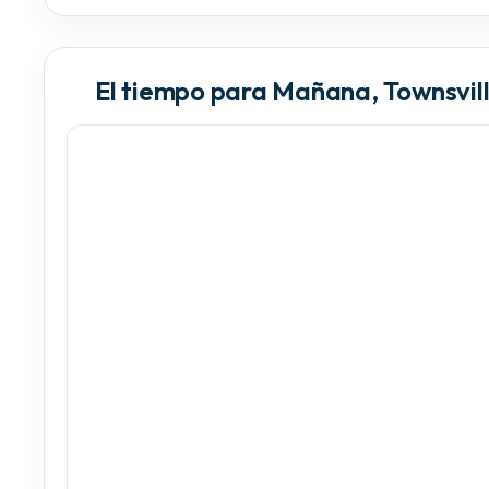
El tiempo para Mañana, Townsvil