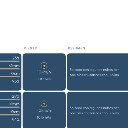
VIENTO
RESUMEN
25%
<1mm
Soleado con algunas nubes con
10km/h
0cm
posibles chubascos con lluvias
1017 hPa
93%
29%
<1mm
Soleado con algunas nubes con
10km/h
0cm
posibles chubascos con lluvias
1016 hPa
94%