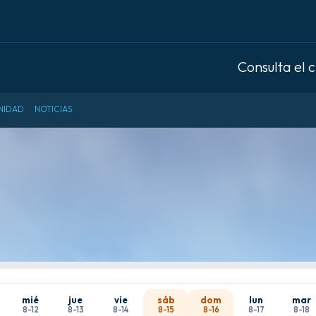
Consulta el 
NIDAD
NOTICIAS
mié
jue
vie
sáb
dom
lun
mar
8-12
8-13
8-14
8-15
8-16
8-17
8-18