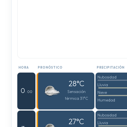
HORA
PRONÓSTICO
PRECIPITACIÓN
Nubosidad
28°C
Lluvia
0
Sensación
: 00
Nieve
térmica 31°C
Humedad
Nubosidad
27°C
Lluvia