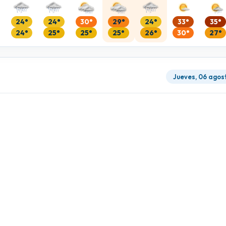
24°
24°
30°
29°
24°
33°
35°
24°
25°
25°
25°
26°
30°
27°
Jueves, 06 agos