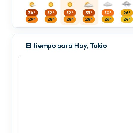
34°
32°
32°
33°
30°
26°
29°
28°
28°
28°
26°
24°
El tiempo para Hoy, Tokio