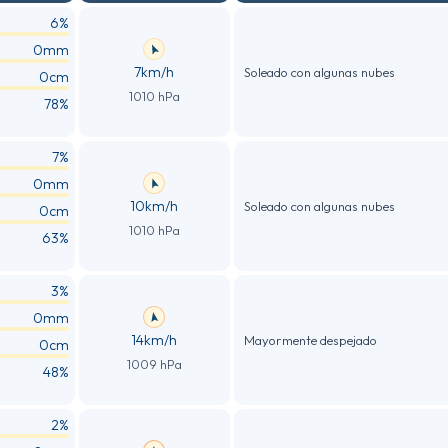
6%
0mm
7km/h
Soleado con algunas nubes
0cm
1010 hPa
78%
7%
0mm
10km/h
Soleado con algunas nubes
0cm
1010 hPa
63%
3%
0mm
14km/h
Mayormente despejado
0cm
1009 hPa
48%
2%