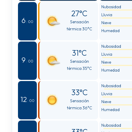
Nubosidad
27°C
Lluvia
6
Sensación
: 00
Nieve
térmica 30°C
Humedad
Nubosidad
31°C
Lluvia
9
Sensación
: 00
Nieve
térmica 35°C
Humedad
Nubosidad
33°C
Lluvia
12
Sensación
: 00
Nieve
térmica 36°C
Humedad
Nubosidad
33°C