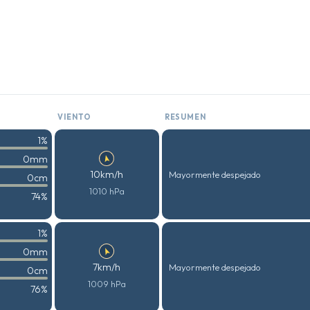
VIENTO
RESUMEN
1%
0mm
10km/h
Mayormente despejado
0cm
1010 hPa
74%
1%
0mm
7km/h
Mayormente despejado
0cm
1009 hPa
76%