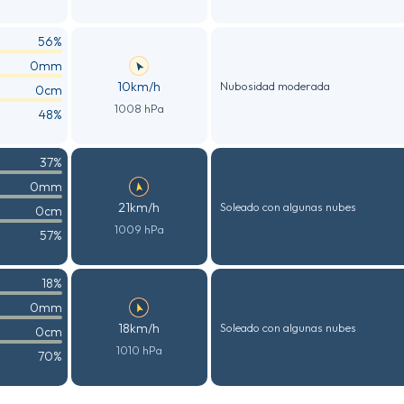
56%
0mm
10km/h
Nubosidad moderada
0cm
1008 hPa
48%
37%
0mm
21km/h
Soleado con algunas nubes
0cm
1009 hPa
57%
18%
0mm
18km/h
Soleado con algunas nubes
0cm
1010 hPa
70%