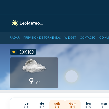
RADAR
PREVISIÓN DE TORMENTAS
WIDGET
CONTACTO
COMU
TOKIO
9
°C
jue
vie
sáb
dom
lun
mar
8-6
8-7
8-8
8-9
8-10
8-11