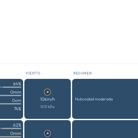
VIENTO
RESUMEN
64%
0mm
10km/h
Nubosidad moderada
0cm
1011 hPa
74%
62%
0mm