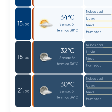
Nubosidad
34°C
Lluvia
15
Sensación
: 00
Nieve
térmica 38°C
Humedad
Nubosidad
32°C
Lluvia
18
Sensación
: 00
Nieve
térmica 36°C
Humedad
Nubosidad
30°C
Lluvia
21
Sensación
: 00
Nieve
térmica 34°C
Humedad