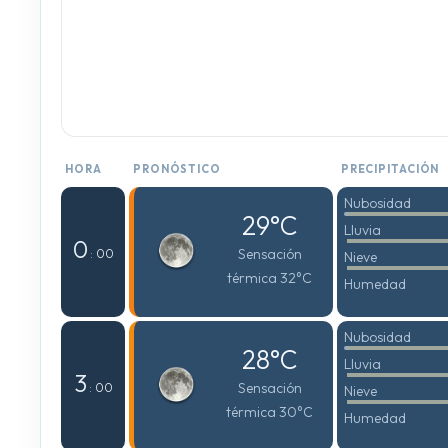
HORA
PRONÓSTICO
PRECIPITACIÓN
Nubosidad
29°C
Lluvia
0
Sensación
: 00
Nieve
térmica 32°C
Humedad
Nubosidad
28°C
Lluvia
3
Sensación
: 00
Nieve
térmica 30°C
Humedad