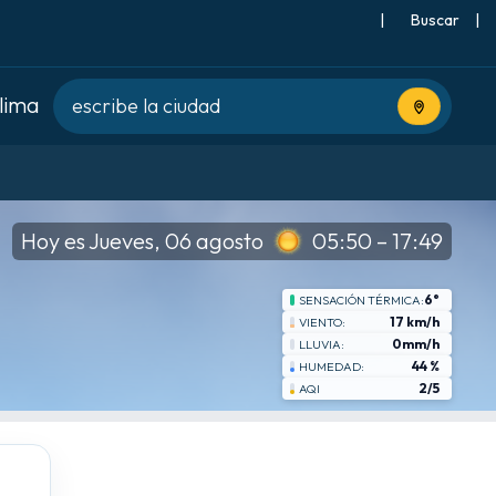
|
Buscar
|
clima
Usa tu ubic
Hoy es Jueves, 06 agosto
05:50 – 17:49
6°
SENSACIÓN TÉRMICA:
17 km/h
VIENTO:
0mm/h
LLUVIA:
44 %
HUMEDAD:
2/5
AQI