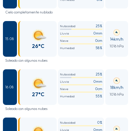
Cielo completamente nublado
25%
Nubosidad
0mm
Lluvia
14km/h
15.08
0cm
Nieve
26°C
1016 hPa
58%
Humedad
Soleado con algunas nubes
25%
Nubosidad
0mm
Lluvia
18km/h
16.08
0cm
Nieve
27°C
1016 hPa
55%
Humedad
Soleado con algunas nubes
0%
Nubosidad
0mm
Lluvia