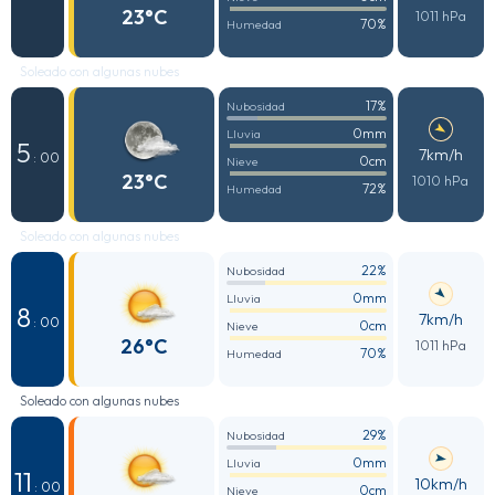
23°C
1011 hPa
70%
Humedad
Soleado con algunas nubes
17%
Nubosidad
0mm
Lluvia
5
7km/h
: 00
0cm
Nieve
23°C
1010 hPa
72%
Humedad
Soleado con algunas nubes
22%
Nubosidad
0mm
Lluvia
8
7km/h
: 00
0cm
Nieve
26°C
1011 hPa
70%
Humedad
Soleado con algunas nubes
29%
Nubosidad
0mm
Lluvia
11
10km/h
: 00
0cm
Nieve