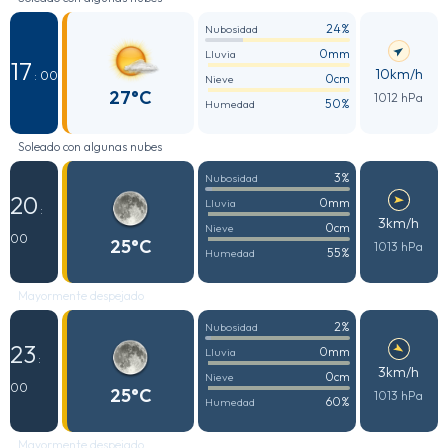
24%
Nubosidad
0mm
Lluvia
17
10km/h
: 00
0cm
Nieve
27°C
1012 hPa
50%
Humedad
Soleado con algunas nubes
3%
Nubosidad
20
0mm
Lluvia
:
3km/h
0cm
Nieve
00
25°C
1013 hPa
55%
Humedad
Mayormente despejado
2%
Nubosidad
23
0mm
Lluvia
:
3km/h
0cm
Nieve
00
25°C
1013 hPa
60%
Humedad
Mayormente despejado