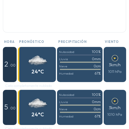
HORA
PRONÓSTICO
PRECIPITACIÓN
VIENTO
100%
Nubosidad
0mm
Lluvia
2
3km/h
: 00
0cm
Nieve
24°C
1011 hPa
67%
Humedad
Cielo completamente nublado
100%
Nubosidad
0mm
Lluvia
5
3km/h
: 00
0cm
Nieve
24°C
1010 hPa
67%
Humedad
Cielo completamente nublado