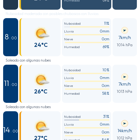
69%
Humedad
Nubosidad moderada con posibles chubascos con lluvias
11%
Nubosidad
0mm
Lluvia
8
7km/h
: 00
0cm
Nieve
24°C
1014 hPa
69%
Humedad
Soleado con algunas nubes
10%
Nubosidad
0mm
Lluvia
11
7km/h
: 00
0cm
Nieve
26°C
1013 hPa
58%
Humedad
Soleado con algunas nubes
31%
Nubosidad
0mm
Lluvia
14
14km/h
: 00
0cm
Nieve
27°C
1012 hPa
54%