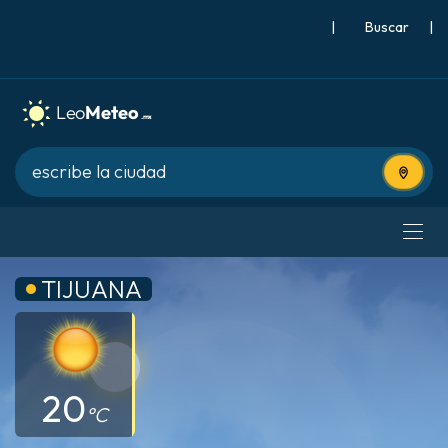
|
Buscar
|
Usa tu 
TIJUANA
20
°C