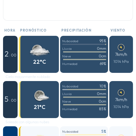
HORA
PRONÓSTICO
PRECIPITACIÓN
VIENTO
95%
Nubosidad
0mm
Lluvia
2
7km/h
: 00
0cm
Nieve
22°C
1014 hPa
69%
Humedad
Cielo mayormente nublado
10%
Nubosidad
0mm
Lluvia
5
7km/h
: 00
0cm
Nieve
21°C
1014 hPa
85%
Humedad
Soleado con algunas nubes
5%
Nubosidad