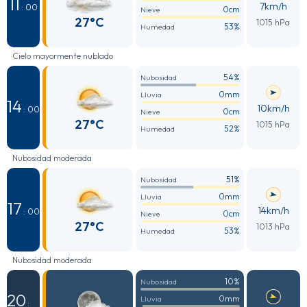
11
7km/h
: 00
0cm
Nieve
27°C
1015 hPa
53%
Humedad
Cielo mayormente nublado
54%
Nubosidad
0mm
Lluvia
14
10km/h
: 00
0cm
Nieve
27°C
1015 hPa
52%
Humedad
Nubosidad moderada
51%
Nubosidad
0mm
Lluvia
17
14km/h
: 00
0cm
Nieve
27°C
1013 hPa
53%
Humedad
Nubosidad moderada
10%
Nubosidad
20
0mm
Lluvia
: