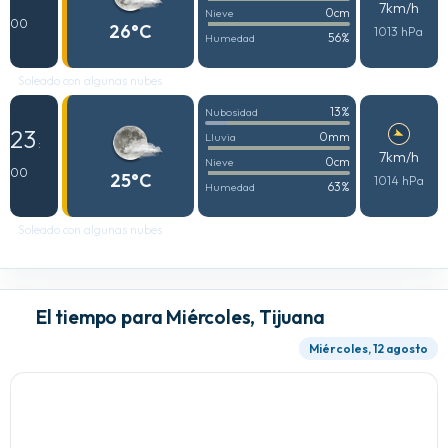
7km/h
0cm
Nieve
00
26°C
1013 hPa
56%
Humedad
Soleado con algunas nubes
13%
Nubosidad
23
0mm
Lluvia
:
7km/h
0cm
Nieve
00
25°C
1014 hPa
63%
Humedad
Soleado con algunas nubes
El tiempo para Miércoles, Tijuana
Miércoles, 12 agosto