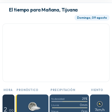
El tiempo para Mañana, Tijuana
Domingo, 09 agosto
HORA
PRONÓSTICO
PRECIPITACIÓN
VIENTO
29%
Nubosidad
0mm
Lluvia
2
7km/h
: 00
0cm
Nieve