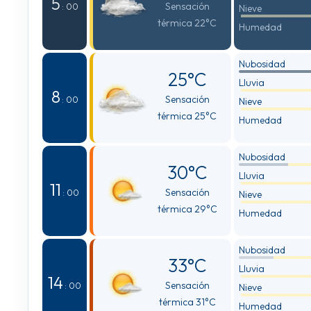
5
Sensación
: 00
Nieve
térmica 22°C
Humedad
Nubosidad
25°C
Lluvia
8
Sensación
: 00
Nieve
térmica 25°C
Humedad
Nubosidad
30°C
Lluvia
11
Sensación
: 00
Nieve
térmica 29°C
Humedad
Nubosidad
33°C
Lluvia
14
Sensación
: 00
Nieve
térmica 31°C
Humedad