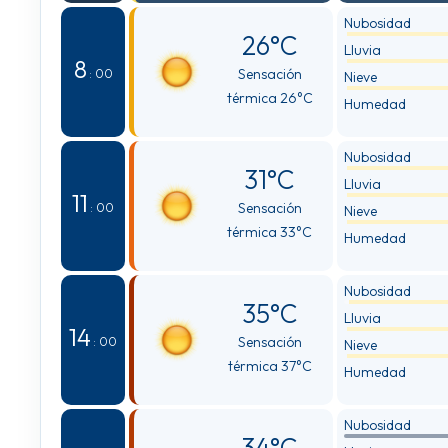
Nubosidad
26°C
Lluvia
8
Sensación
: 00
Nieve
térmica 26°C
Humedad
Nubosidad
31°C
Lluvia
11
Sensación
: 00
Nieve
térmica 33°C
Humedad
Nubosidad
35°C
Lluvia
14
Sensación
: 00
Nieve
térmica 37°C
Humedad
Nubosidad
34°C