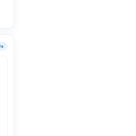
32°
27°
to