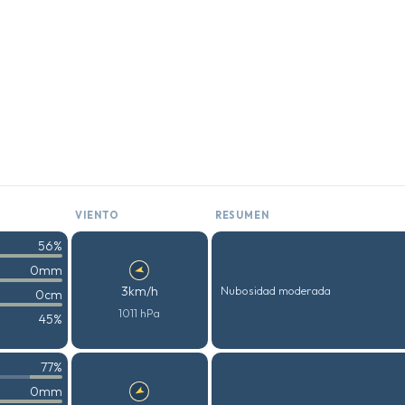
VIENTO
RESUMEN
56%
0mm
3km/h
Nubosidad moderada
0cm
1011 hPa
45%
77%
0mm