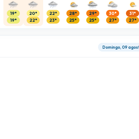
19°
20°
22°
28°
29°
30°
31°
19°
22°
23°
25°
25°
27°
27°
Domingo, 09 agos