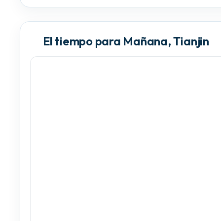
El tiempo para Mañana, Tianjin