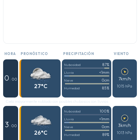
HORA
PRONÓSTICO
PRECIPITACIÓN
VIENTO
87%
Nubosidad
<1mm
Lluvia
0
7km/h
: 00
0cm
Nieve
27°C
1015 hPa
85%
Humedad
Cielo mayormente nublado con posibles chubascos con lluvias
100%
Nubosidad
<1mm
Lluvia
3
3km/h
: 00
0cm
Nieve
26°C
1013 hPa
89%
Humedad