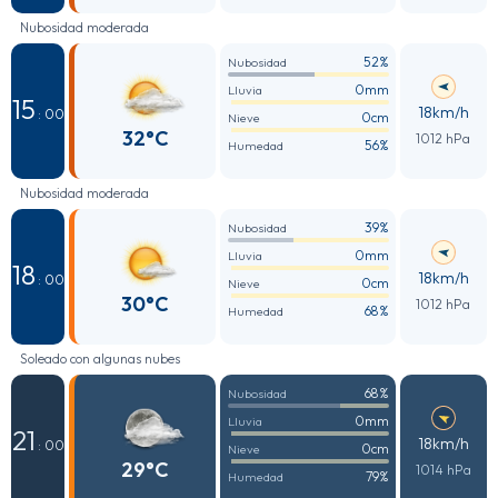
Nubosidad moderada
52%
Nubosidad
0mm
Lluvia
15
18km/h
: 00
0cm
Nieve
32°C
1012 hPa
56%
Humedad
Nubosidad moderada
39%
Nubosidad
0mm
Lluvia
18
18km/h
: 00
0cm
Nieve
30°C
1012 hPa
68%
Humedad
Soleado con algunas nubes
68%
Nubosidad
0mm
Lluvia
21
18km/h
: 00
0cm
Nieve
29°C
1014 hPa
79%
Humedad