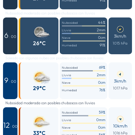
91%
Humedad
Nubosidad moderada con posibles chubascos con lluvias
44%
Nubosidad
2mm
Lluvia
6
3km/h
: 00
0cm
Nieve
26°C
1015 hPa
91%
Humedad
Soleado con algunas nubes con posibles chubascos con lluvias
69%
Nubosidad
2mm
Lluvia
9
3km/h
: 00
0cm
Nieve
29°C
1017 hPa
76%
Humedad
Nubosidad moderada con posibles chubascos con lluvias
59%
Nubosidad
0mm
Lluvia
12
10km/h
: 00
0cm
Nieve
33°C
1016 hPa
56%