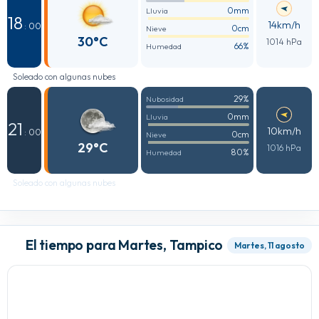
0mm
Lluvia
18
14km/h
: 00
0cm
Nieve
30°C
1014 hPa
66%
Humedad
Soleado con algunas nubes
29%
Nubosidad
0mm
Lluvia
21
10km/h
: 00
0cm
Nieve
29°C
1016 hPa
80%
Humedad
Soleado con algunas nubes
El tiempo para Martes, Tampico
Martes, 11 agosto