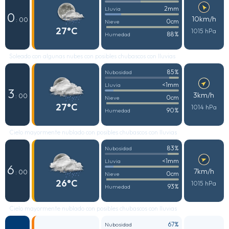
2mm
Lluvia
0
10km/h
: 00
0cm
Nieve
27°C
1015 hPa
88%
Humedad
Soleado con algunas nubes con posibles chubascos con lluvias
85%
Nubosidad
<1mm
Lluvia
3
3km/h
: 00
0cm
Nieve
27°C
1014 hPa
90%
Humedad
Cielo mayormente nublado con posibles chubascos con lluvias
83%
Nubosidad
<1mm
Lluvia
6
7km/h
: 00
0cm
Nieve
26°C
1015 hPa
93%
Humedad
Cielo mayormente nublado con posibles chubascos con lluvias
67%
Nubosidad