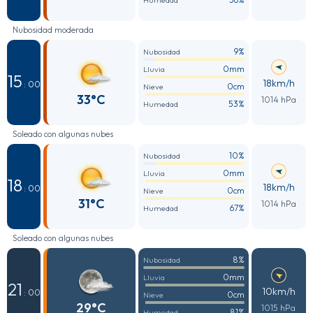
Humedad
Nubosidad moderada
9%
Nubosidad
0mm
Lluvia
15
18km/h
: 00
0cm
Nieve
33°C
1014 hPa
53%
Humedad
Soleado con algunas nubes
10%
Nubosidad
0mm
Lluvia
18
18km/h
: 00
0cm
Nieve
31°C
1014 hPa
67%
Humedad
Soleado con algunas nubes
8%
Nubosidad
0mm
Lluvia
21
10km/h
: 00
0cm
Nieve
29°C
1015 hPa
81%
Humedad