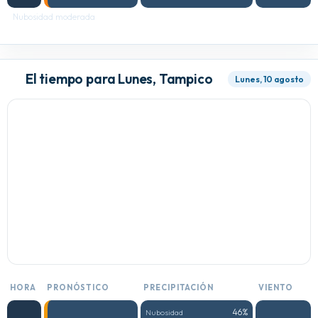
Nubosidad moderada
El tiempo para Lunes, Tampico
Lunes, 10 agosto
HORA
PRONÓSTICO
PRECIPITACIÓN
VIENTO
46%
Nubosidad