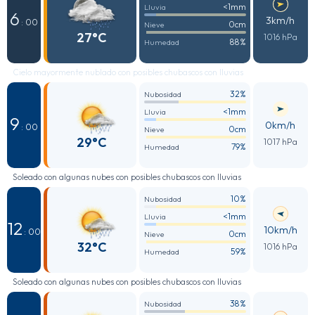
<1mm
Lluvia
6
3km/h
: 00
0cm
Nieve
27°C
1016 hPa
88%
Humedad
Cielo mayormente nublado con posibles chubascos con lluvias
32%
Nubosidad
<1mm
Lluvia
9
0km/h
: 00
0cm
Nieve
29°C
1017 hPa
79%
Humedad
Soleado con algunas nubes con posibles chubascos con lluvias
10%
Nubosidad
<1mm
Lluvia
12
10km/h
: 00
0cm
Nieve
32°C
1016 hPa
59%
Humedad
Soleado con algunas nubes con posibles chubascos con lluvias
38%
Nubosidad