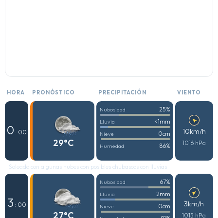
HORA
PRONÓSTICO
PRECIPITACIÓN
VIENTO
25%
Nubosidad
<1mm
Lluvia
0
10km/h
: 00
0cm
Nieve
29°C
1016 hPa
86%
Humedad
Soleado con algunas nubes con posibles chubascos con lluvias
67%
Nubosidad
2mm
Lluvia
3
3km/h
: 00
0cm
Nieve
27°C
1015 hPa