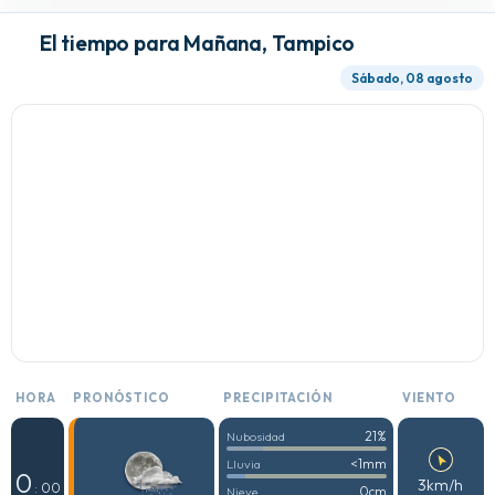
El tiempo para Mañana, Tampico
Sábado, 08 agosto
HORA
PRONÓSTICO
PRECIPITACIÓN
VIENTO
21%
Nubosidad
<1mm
Lluvia
0
3km/h
: 00
0cm
Nieve