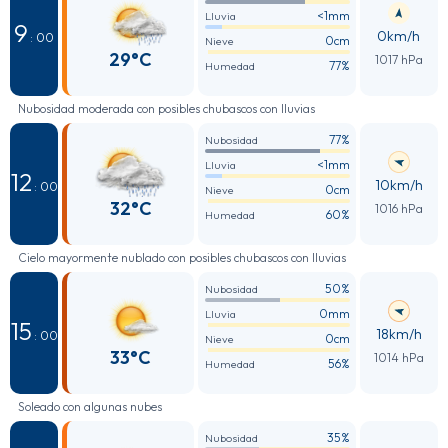
<1mm
Lluvia
9
0km/h
: 00
0cm
Nieve
29°C
1017 hPa
77%
Humedad
Nubosidad moderada con posibles chubascos con lluvias
77%
Nubosidad
<1mm
Lluvia
12
10km/h
: 00
0cm
Nieve
32°C
1016 hPa
60%
Humedad
Cielo mayormente nublado con posibles chubascos con lluvias
50%
Nubosidad
0mm
Lluvia
15
18km/h
: 00
0cm
Nieve
33°C
1014 hPa
56%
Humedad
Soleado con algunas nubes
35%
Nubosidad