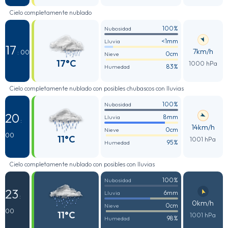
Cielo completamente nublado
100%
Nubosidad
<1mm
Lluvia
17
7km/h
: 00
0cm
Nieve
17°C
1000 hPa
83%
Humedad
Cielo completamente nublado con posibles chubascos con lluvias
100%
Nubosidad
20
8mm
Lluvia
:
14km/h
0cm
Nieve
00
11°C
1001 hPa
95%
Humedad
Cielo completamente nublado con posibles con lluvias
100%
Nubosidad
23
6mm
Lluvia
:
0km/h
0cm
Nieve
00
11°C
1001 hPa
98%
Humedad