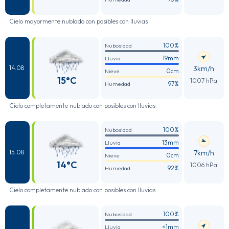
Cielo mayormente nublado con posibles con lluvias
100%
Nubosidad
19mm
Lluvia
3km/h
14.08
0cm
Nieve
15°C
1007 hPa
97%
Humedad
Cielo completamente nublado con posibles con lluvias
100%
Nubosidad
13mm
Lluvia
7km/h
15.08
0cm
Nieve
14°C
1006 hPa
92%
Humedad
Cielo completamente nublado con posibles con lluvias
100%
Nubosidad
<1mm
Lluvia