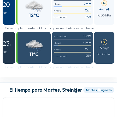
20
2mm
Lluvia
:
14km/h
0cm
Nieve
00
12°C
1006 hPa
89%
Humedad
Cielo completamente nublado con posibles chubascos con lluvias
100%
Nubosidad
23
<1mm
Lluvia
:
7km/h
0cm
Nieve
00
11°C
1008 hPa
95%
Humedad
Cielo completamente nublado con posibles chubascos con lluvias
El tiempo para Martes, Steinkjer
Martes, 11 agosto