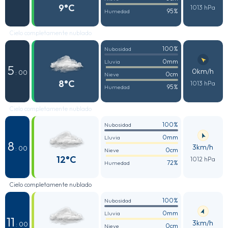
9°C
1013 hPa
95%
Humedad
Cielo completamente nublado
100%
Nubosidad
0mm
Lluvia
5
0km/h
: 00
0cm
Nieve
8°C
1013 hPa
95%
Humedad
Cielo completamente nublado
100%
Nubosidad
0mm
Lluvia
8
3km/h
: 00
0cm
Nieve
12°C
1012 hPa
72%
Humedad
Cielo completamente nublado
100%
Nubosidad
0mm
Lluvia
11
3km/h
: 00
0cm
Nieve