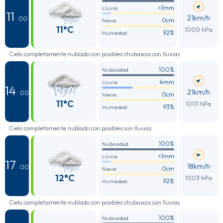
<1mm
Lluvia
11
21km/h
: 00
0cm
Nieve
11°C
1000 hPa
92%
Humedad
Cielo completamente nublado con posibles chubascos con lluvias
100%
Nubosidad
4mm
Lluvia
14
21km/h
: 00
0cm
Nieve
11°C
1001 hPa
93%
Humedad
Cielo completamente nublado con posibles con lluvias
100%
Nubosidad
<1mm
Lluvia
17
18km/h
: 00
0cm
Nieve
12°C
1003 hPa
92%
Humedad
Cielo completamente nublado con posibles chubascos con lluvias
100%
Nubosidad