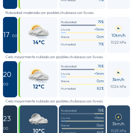
Humedad
Nubosidad moderada con posibles chubascos con lluvias
79%
Nubosidad
<1mm
Lluvia
17
10km/h
: 00
0cm
Nieve
14°C
1022 hPa
71%
Humedad
Cielo mayormente nublado con posibles chubascos con lluvias
76%
Nubosidad
20
<1mm
Lluvia
:
3km/h
0cm
Nieve
00
12°C
1024 hPa
82%
Humedad
Cielo mayormente nublado con posibles chubascos con lluvias
76%
Nubosidad
23
<1mm
Lluvia
:
3km/h
0cm
Nieve
00
10°C
1025 hPa
94%
Humedad