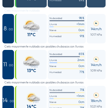
89%
Humedad
Cielo mayormente nublado
98%
Nubosidad
<1mm
Lluvia
8
14km/h
: 00
0cm
Nieve
11°C
1017 hPa
91%
Humedad
Cielo mayormente nublado con posibles chubascos con lluvias
85%
Nubosidad
2mm
Lluvia
11
14km/h
: 00
0cm
Nieve
13°C
1019 hPa
77%
Humedad
Cielo mayormente nublado con posibles chubascos con lluvias
71%
Nubosidad
<1mm
Lluvia
14
18km/h
: 00
0cm
Nieve
14°C
1021 hPa
71%