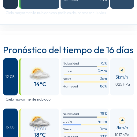
Cielo mayormente nublado con posibles chubascos con lluvias
Pronóstico del tiempo de 16 días
75%
Nubosidad
0mm
Lluvia
3km/h
12.08
0cm
Nieve
14°C
1025 hPa
86%
Humedad
Cielo mayormente nublado
75%
Nubosidad
4mm
Lluvia
7km/h
13.08
0cm
Nieve
18°C
1017 hPa
73%
Humedad