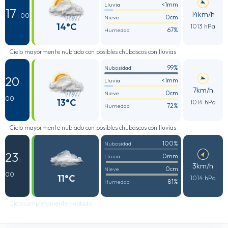
<1mm
Lluvia
17
14km/h
: 00
0cm
Nieve
14°C
1013 hPa
67%
Humedad
Cielo mayormente nublado con posibles chubascos con lluvias
99%
Nubosidad
20
<1mm
Lluvia
:
7km/h
0cm
Nieve
00
13°C
1014 hPa
72%
Humedad
Cielo mayormente nublado con posibles chubascos con lluvias
100%
Nubosidad
23
0mm
Lluvia
:
3km/h
0cm
Nieve
00
11°C
1014 hPa
81%
Humedad
Cielo completamente nublado