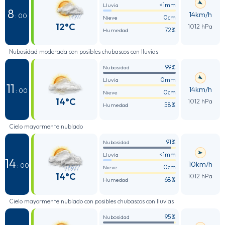
<1mm
Lluvia
8
14km/h
: 00
0cm
Nieve
12°C
1012 hPa
72%
Humedad
Nubosidad moderada con posibles chubascos con lluvias
99%
Nubosidad
0mm
Lluvia
11
14km/h
: 00
0cm
Nieve
14°C
1012 hPa
58%
Humedad
Cielo mayormente nublado
91%
Nubosidad
<1mm
Lluvia
14
10km/h
: 00
0cm
Nieve
14°C
1012 hPa
68%
Humedad
Cielo mayormente nublado con posibles chubascos con lluvias
95%
Nubosidad