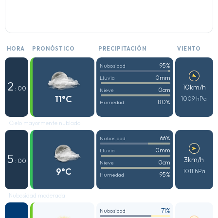
HORA
PRONÓSTICO
PRECIPITACIÓN
VIENTO
95%
Nubosidad
0mm
Lluvia
2
10km/h
: 00
0cm
Nieve
11°C
1009 hPa
80%
Humedad
Cielo mayormente nublado
66%
Nubosidad
0mm
Lluvia
5
3km/h
: 00
0cm
Nieve
9°C
1011 hPa
95%
Humedad
Nubosidad moderada
71%
Nubosidad