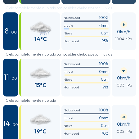
Cielo completamente nublado con posibles chubascos con lluvias
100%
Nubosidad
<1mm
Lluvia
8
0km/h
: 00
0cm
Nieve
14°C
1004 hPa
93%
Humedad
Cielo completamente nublado con posibles chubascos con lluvias
100%
Nubosidad
0mm
Lluvia
11
0km/h
: 00
0cm
Nieve
15°C
1003 hPa
91%
Humedad
Cielo completamente nublado
100%
Nubosidad
0mm
Lluvia
14
0km/h
: 00
0cm
Nieve
19°C
1002 hPa
70%
Humedad