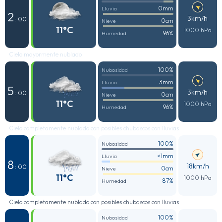
0mm
Lluvia
2
3km/h
: 00
0cm
Nieve
11°C
1000 hPa
96%
Humedad
Cielo mayormente nublado
100%
Nubosidad
3mm
Lluvia
5
3km/h
: 00
0cm
Nieve
11°C
1000 hPa
96%
Humedad
Cielo completamente nublado con posibles chubascos con lluvias
100%
Nubosidad
<1mm
Lluvia
8
18km/h
: 00
0cm
Nieve
11°C
1000 hPa
87%
Humedad
Cielo completamente nublado con posibles chubascos con lluvias
100%
Nubosidad