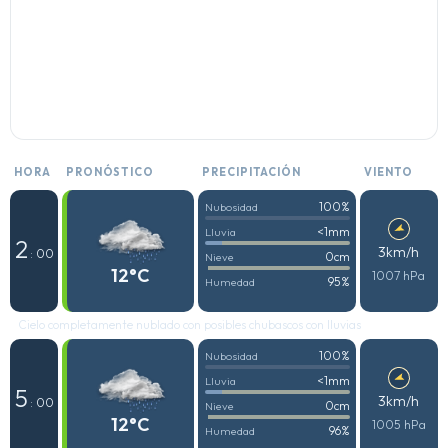
HORA
PRONÓSTICO
PRECIPITACIÓN
VIENTO
100%
Nubosidad
<1mm
Lluvia
2
3km/h
: 00
0cm
Nieve
12°C
1007 hPa
95%
Humedad
Cielo completamente nublado con posibles chubascos con lluvias
100%
Nubosidad
<1mm
Lluvia
5
3km/h
: 00
0cm
Nieve
12°C
1005 hPa
96%
Humedad