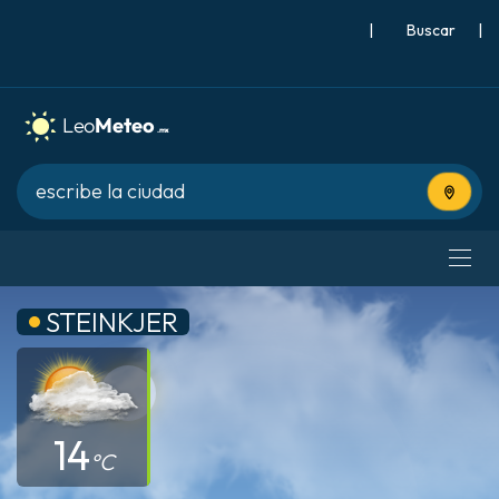
|
Buscar
|
Usa tu 
STEINKJER
14
°C