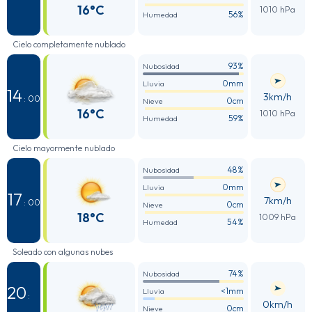
16°C
1010 hPa
56%
Humedad
Cielo completamente nublado
93%
Nubosidad
0mm
Lluvia
14
3km/h
: 00
0cm
Nieve
16°C
1010 hPa
59%
Humedad
Cielo mayormente nublado
48%
Nubosidad
0mm
Lluvia
17
7km/h
: 00
0cm
Nieve
18°C
1009 hPa
54%
Humedad
Soleado con algunas nubes
74%
Nubosidad
20
<1mm
Lluvia
:
0km/h
0cm
Nieve