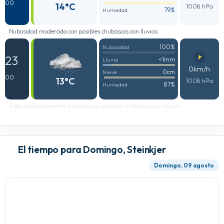
00
14°C
1008 hPa
79%
Humedad
Nubosidad moderada con posibles chubascos con lluvias
100%
Nubosidad
23
<1mm
Lluvia
:
0km/h
0cm
Nieve
00
13°C
1008 hPa
87%
Humedad
Cielo completamente nublado con posibles chubascos con lluvias
El tiempo para Domingo, Steinkjer
Domingo, 09 agosto