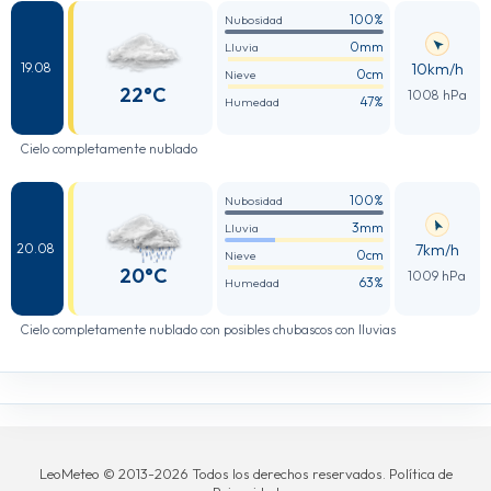
100%
Nubosidad
0mm
Lluvia
10km/h
19.08
0cm
Nieve
22°C
1008 hPa
47%
Humedad
Cielo completamente nublado
100%
Nubosidad
3mm
Lluvia
7km/h
20.08
0cm
Nieve
20°C
1009 hPa
63%
Humedad
Cielo completamente nublado con posibles chubascos con lluvias
LeoMeteo © 2013-2026 Todos los derechos reservados. Política de