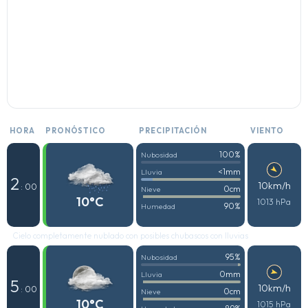
HORA
PRONÓSTICO
PRECIPITACIÓN
VIENTO
100%
Nubosidad
<1mm
Lluvia
2
10km/h
: 00
0cm
Nieve
10°C
1013 hPa
90%
Humedad
Cielo completamente nublado con posibles chubascos con lluvias
95%
Nubosidad
0mm
Lluvia
5
10km/h
: 00
0cm
Nieve
10°C
1015 hPa