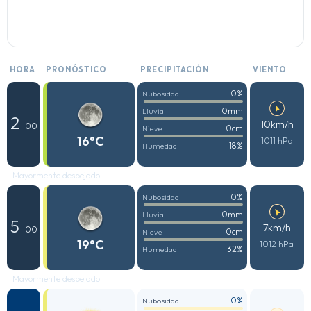
HORA
PRONÓSTICO
PRECIPITACIÓN
VIENTO
0%
Nubosidad
0mm
Lluvia
2
10km/h
: 00
0cm
Nieve
16°C
1011 hPa
18%
Humedad
Mayormente despejado
0%
Nubosidad
0mm
Lluvia
5
7km/h
: 00
0cm
Nieve
19°C
1012 hPa
32%
Humedad
Mayormente despejado
0%
Nubosidad