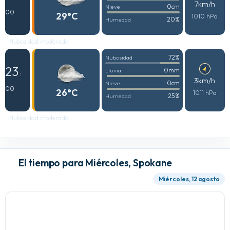
7km/h
0cm
Nieve
00
29°C
1010 hPa
20%
Humedad
Nubosidad moderada
72%
Nubosidad
23
0mm
Lluvia
:
3km/h
0cm
Nieve
00
26°C
1011 hPa
25%
Humedad
Nubosidad moderada
El tiempo para Miércoles, Spokane
Miércoles, 12 agosto