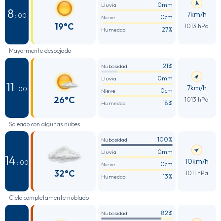
0mm
Lluvia
8
7km/h
: 00
0cm
Nieve
19°C
1013 hPa
27%
Humedad
Mayormente despejado
21%
Nubosidad
0mm
Lluvia
11
7km/h
: 00
0cm
Nieve
26°C
1013 hPa
18%
Humedad
Soleado con algunas nubes
100%
Nubosidad
0mm
Lluvia
14
10km/h
: 00
0cm
Nieve
32°C
1011 hPa
13%
Humedad
Cielo completamente nublado
82%
Nubosidad