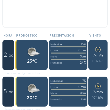
HORA
PRONÓSTICO
PRECIPITACIÓN
VIENTO
15%
Nubosidad
0mm
Lluvia
2
7km/h
: 00
0cm
Nieve
23°C
1009 hPa
24%
Humedad
Soleado con algunas nubes
7%
Nubosidad
0mm
Lluvia
5
7km/h
: 00
0cm
Nieve
20°C
1011 hPa
38%
Humedad
Soleado con algunas nubes