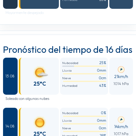
Mayormente despejado
Pronóstico del tiempo de 16 días
25%
Nubosidad
0mm
Lluvia
21km/h
13.08
0cm
Nieve
25°C
1014 hPa
43%
Humedad
Soleado con algunas nubes
0%
Nubosidad
0mm
Lluvia
14km/h
14.08
0cm
Nieve
25°C
1017 hPa
29%
Humedad