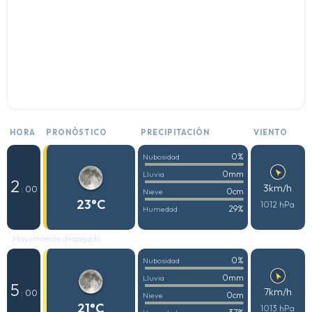
HORA
PRONÓSTICO
PRECIPITACIÓN
VIENTO
0%
Nubosidad
0mm
Lluvia
2
3km/h
: 00
0cm
Nieve
23°C
1012 hPa
29%
Humedad
Mayormente despejado
0%
Nubosidad
0mm
Lluvia
5
7km/h
: 00
0cm
Nieve
21°C
1013 hPa