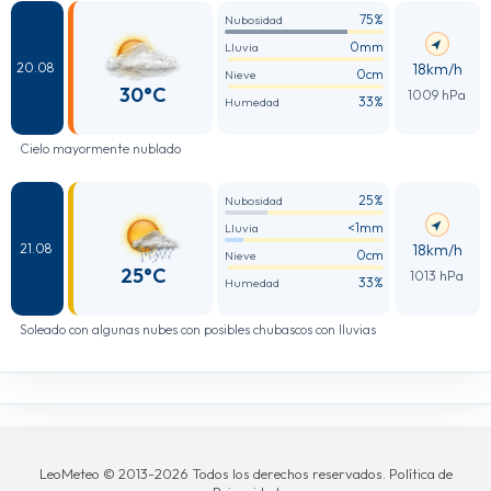
75%
Nubosidad
0mm
Lluvia
18km/h
20.08
0cm
Nieve
30°C
1009 hPa
33%
Humedad
Cielo mayormente nublado
25%
Nubosidad
<1mm
Lluvia
18km/h
21.08
0cm
Nieve
25°C
1013 hPa
33%
Humedad
Soleado con algunas nubes con posibles chubascos con lluvias
LeoMeteo © 2013-2026 Todos los derechos reservados. Política de