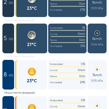
2
3km/h
: 00
0cm
Nieve
23°C
1013 hPa
27%
Humedad
Mayormente despejado
1%
Nubosidad
0mm
Lluvia
5
3km/h
: 00
0cm
Nieve
21°C
1014 hPa
31%
Humedad
Mayormente despejado
0%
Nubosidad
0mm
Lluvia
8
7km/h
: 00
0cm
Nieve
23°C
1015 hPa
29%
Humedad
Mayormente despejado
0%
Nubosidad
0mm
Lluvia