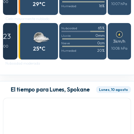
00
29°C
1007 hPa
16%
Humedad
Cielo mayormente nublado
65%
Nubosidad
23
0mm
Lluvia
:
3km/h
0cm
Nieve
00
25°C
1008 hPa
20%
Humedad
Nubosidad moderada
El tiempo para Lunes, Spokane
Lunes, 10 agosto