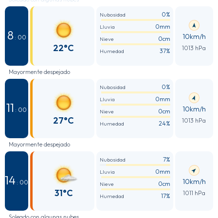
0%
Nubosidad
0mm
Lluvia
8
10km/h
: 00
0cm
Nieve
22°C
1013 hPa
37%
Humedad
Mayormente despejado
0%
Nubosidad
0mm
Lluvia
11
10km/h
: 00
0cm
Nieve
27°C
1013 hPa
24%
Humedad
Mayormente despejado
7%
Nubosidad
0mm
Lluvia
14
10km/h
: 00
0cm
Nieve
31°C
1011 hPa
17%
Humedad
Soleado con algunas nubes