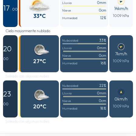
0mm
Lluvia
17
14km/h
: 00
0cm
Nieve
33°C
1009 hPa
12%
Humedad
Cielo mayormente nublado
33%
Nubosidad
20
0mm
Lluvia
:
7km/h
0cm
Nieve
00
27°C
1009 hPa
16%
Humedad
Soleado con algunas nubes
22%
Nubosidad
23
0mm
Lluvia
:
0km/h
0cm
Nieve
00
20°C
1009 hPa
18%
Humedad
Soleado con algunas nubes