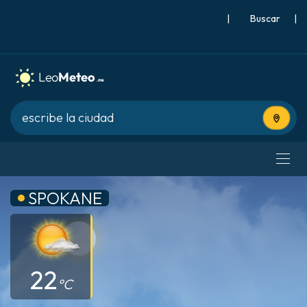
|
Buscar
|
Usa tu 
SPOKANE
22
°C