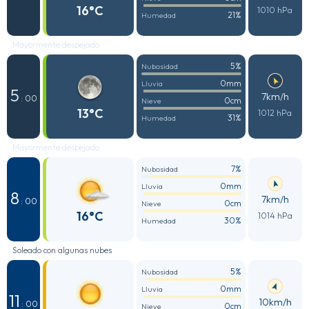
16°C
1010 hPa
21%
Humedad
Mayormente despejado
5%
Nubosidad
0mm
Lluvia
5
7km/h
: 00
0cm
Nieve
13°C
1012 hPa
31%
Humedad
Mayormente despejado
7%
Nubosidad
0mm
Lluvia
8
7km/h
: 00
0cm
Nieve
16°C
1014 hPa
30%
Humedad
Soleado con algunas nubes
5%
Nubosidad
0mm
Lluvia
11
10km/h
: 00
0cm
Nieve