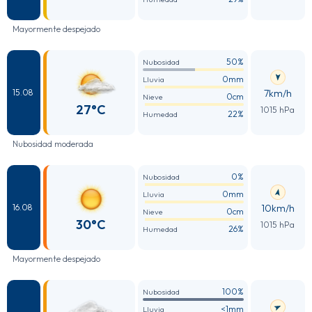
Mayormente despejado
50%
Nubosidad
0mm
Lluvia
7km/h
15.08
0cm
Nieve
27°C
1015 hPa
22%
Humedad
Nubosidad moderada
0%
Nubosidad
0mm
Lluvia
10km/h
16.08
0cm
Nieve
30°C
1015 hPa
26%
Humedad
Mayormente despejado
100%
Nubosidad
<1mm
Lluvia