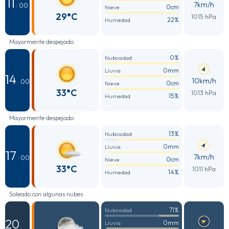
11
7km/h
: 00
0cm
Nieve
29°C
1015 hPa
22%
Humedad
Mayormente despejado
0%
Nubosidad
0mm
Lluvia
14
10km/h
: 00
0cm
Nieve
33°C
1013 hPa
15%
Humedad
Mayormente despejado
13%
Nubosidad
0mm
Lluvia
17
7km/h
: 00
0cm
Nieve
33°C
1011 hPa
14%
Humedad
Soleado con algunas nubes
71%
Nubosidad
20
0mm
Lluvia
: