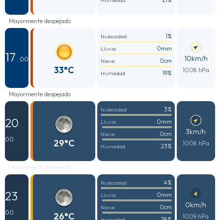
Humedad
Mayormente despejado
1%
Nubosidad
0mm
Lluvia
17
10km/h
: 00
0cm
Nieve
33°C
1008 hPa
19%
Humedad
Mayormente despejado
3%
Nubosidad
20
0mm
Lluvia
:
3km/h
0cm
Nieve
00
29°C
1008 hPa
23%
Humedad
Mayormente despejado
4%
Nubosidad
23
0mm
Lluvia
:
0km/h
0cm
Nieve
00
26°C
1009 hPa
28%
Humedad