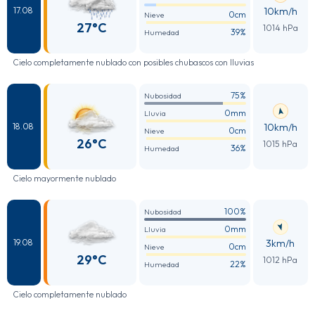
10km/h
17.08
0cm
Nieve
27°C
1014 hPa
39%
Humedad
Cielo completamente nublado con posibles chubascos con lluvias
75%
Nubosidad
0mm
Lluvia
10km/h
18.08
0cm
Nieve
26°C
1015 hPa
36%
Humedad
Cielo mayormente nublado
100%
Nubosidad
0mm
Lluvia
3km/h
19.08
0cm
Nieve
29°C
1012 hPa
22%
Humedad
Cielo completamente nublado